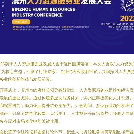
023滨州人力资源服务业发展大会于近日圆满落幕，本次大会以“人力资源
”为核心主题，汇聚了行业专家、企业代表和政府官员，共同探讨人力资
务业的创新路径与发展前景。
开幕式上，滨州市政府相关领导致辞指出，人力资源服务业是推动经济高
发展的重要支撑。通过构建多层次服务体系，滨州正积极优化人才引进、
和配置机制，助力企业提升核心竞争力。大会期间，多位行业领袖发表了
演讲，分享了数字化转型、灵活用工、人才测评等前沿趋势，强调人力资
务在应对市场变化中的关键作用。
会设置了专题论坛和圆桌讨论环节，聚焦人力资源服务如何赋能区域产业