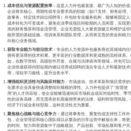
成本优化与资源配置效率
：这是人力外包最直接、最广为人知的价值
企业将非核心、周期性或专业要求高的职能（如IT支持、财务处理、
政事务、特定技术岗位招聘等）外包给专业服务机构，能够将固定人
成本转化为可变成本，避免在淡季或项目间歇期的人员闲置，实现更
准的财务预算和现金流管理。企业无需投入大量资源建立和维护这些
能所需的基础设施、培训体系和团队管理，从而将宝贵的资金和精力
向核心业务领域。
获取专业能力与前沿技术
：专业的人力资源外包服务商在其领域内往
拥有更深厚的技术积累、更丰富的行业数据库和更成熟的流程体系。
如，在数字营销、高级软件开发、合规与法律咨询等领域，外包可以
企业快速获得内部短期内难以培养或招聘的顶尖专业人才和最新技术
用，缩短学习曲线，提升业务水平。
增强组织灵活性与风险应对能力
：市场波动、技术革新和项目需求的
化要求企业具备快速调整组织规模的弹性。人力外包提供了“按需使
用”的人才供应链，使企业能够迅速响应市场机会或应对临时性、季
性的业务高峰，而无需承担长期雇佣带来的法律、福利和管理风险。
经济下行或业务转型期，这种灵活性尤为重要。
聚焦核心战略与核心竞争力
：通过将事务性、重复性或支持性工作外
包，企业管理层和核心团队得以从繁杂的日常运营中解放出来，将更
的时间、智力和资源集中于战略规划、产品创新、市场拓展和客户关