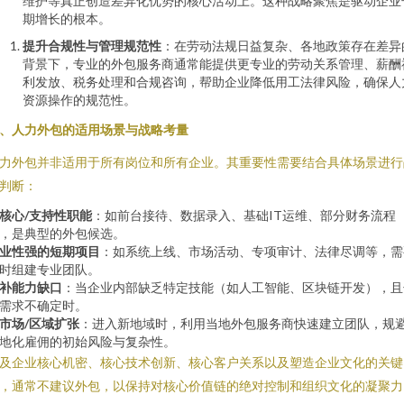
维护等真正创造差异化优势的核心活动上。这种战略聚焦是驱动企业
期增长的根本。
提升合规性与管理规范性
：在劳动法规日益复杂、各地政策存在差异
背景下，专业的外包服务商通常能提供更专业的劳动关系管理、薪酬
利发放、税务处理和合规咨询，帮助企业降低用工法律风险，确保人
资源操作的规范性。
、人力外包的适用场景与战略考量
力外包并非适用于所有岗位和所有企业。其重要性需要结合具体场景进行
判断：
核心/支持性职能
：如前台接待、数据录入、基础IT运维、部分财务流程
，是典型的外包候选。
业性强的短期项目
：如系统上线、市场活动、专项审计、法律尽调等，需
时组建专业团队。
补能力缺口
：当企业内部缺乏特定技能（如人工智能、区块链开发），且
需求不确定时。
市场/区域扩张
：进入新地域时，利用当地外包服务商快速建立团队，规
地化雇佣的初始风险与复杂性。
及企业核心机密、核心技术创新、核心客户关系以及塑造企业文化的关键
，通常不建议外包，以保持对核心价值链的绝对控制和组织文化的凝聚力