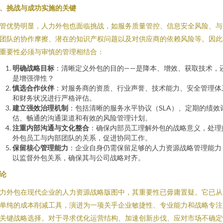
、挑战与成功实施的关键
管优势明显，人力外包也面临挑战，如服务质量管控、信息安全风险、与
团队的协作摩擦、潜在的知识产权问题以及对供应商的依赖风险等。因此
重要性必须与审慎的管理相结合：
明确战略目标
：清晰定义外包的目的——是降本、增效、获取技术，
是增强弹性？
慎选合作伙伴
：对服务商的资质、行业声誉、技术能力、安全管理体
和财务状况进行严格评估。
建立强效治理机制
：包括清晰的服务水平协议（SLA）、定期的绩效
估、畅通的沟通渠道和有效的风险管理计划。
注重内部沟通与文化整合
：确保内部员工理解外包的战略意义，处理
外包员工与内部团队的关系，促进协同工作。
保留核心管理能力
：企业自身仍需保留足够的人力资源战略管理能力
以监督外包关系，确保其与公司战略对齐。
论
力外包在现代企业的人力资源战略版图中，其重要性已毋庸置疑。它已从
单纯的成本削减工具，演进为一项关乎企业敏捷性、专业能力和战略专注
关键战略选择。对于寻求优化运营结构、加速创新步伐、应对市场不确定