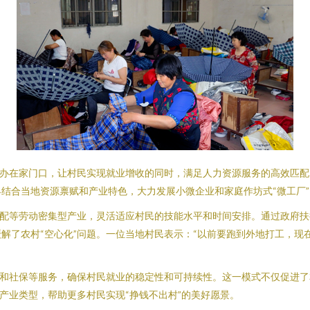
”办在家门口，让村民实现就业增收的同时，满足人力资源服务的高效匹
结合当地资源禀赋和产业特色，大力发展小微企业和家庭作坊式“微工厂
装配等劳动密集型产业，灵活适应村民的技能水平和时间安排。通过政府
解了农村“空心化”问题。一位当地村民表示：“以前要跑到外地打工，现
训和社保等服务，确保村民就业的稳定性和可持续性。这一模式不仅促进
产业类型，帮助更多村民实现“挣钱不出村”的美好愿景。