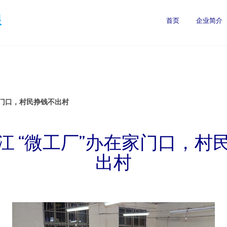
限
首页
企业简介
家门口，村民挣钱不出村
江 “微工厂”办在家门口，村
出村